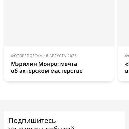
ФОТОРЕПОРТАЖ
·
6 АВГУСТА 2026
Ф
Мэрилин Монро: мечта
«
об актёрском мастерстве
в
Подпишитесь
на анонсы событий