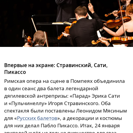
Впервые на экране: Стравинский, Сати,
Пикассо
Римская опера на сцене в Помпеях объединила
в один сеанс два балета легендарной
дягилевской антрепризы: «Парад» Эрика Сати
и «Пульчинеллу» Игоря Стравинского. Оба
спектакля были поставлены Леонидом Мясиным
для «
Русских балетов
», а декорации и костюмы
для них делал Пабло Пикассо. Итак, 24 января
зрителей ждёт не только пиршество для глаз,