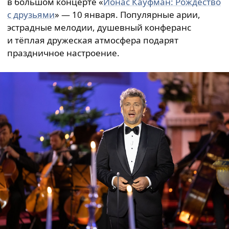
в большом концерте «
Йонас Кауфман: Рождество
с друзьями
» — 10 января. Популярные арии,
эстрадные мелодии, душевный конферанс
и тёплая дружеская атмосфера подарят
праздничное настроение.