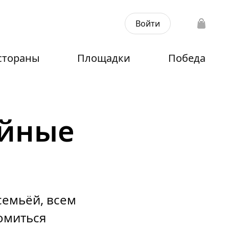
Войти
стораны
Площадки
Победа
ейные
семьёй, всем
омиться