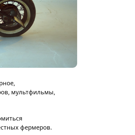
рное,
ров, мультфильмы,
омиться
естных фермеров.