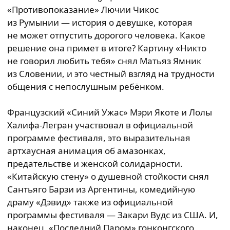
«Противопоказание» Лючии Чикос
из Румынии — история о девушке, которая
не может отпустить дорогого человека. Какое
решение она примет в итоге? Картину «Никто
не говорил любить тебя» снял Матьяз Ямник
из Словении, и это честный взгляд на трудности
общения с непослушным ребёнком.
Французский «Синий Ужас» Мэри Якоте и Лолы
Халифа-Легран участвовал в официальной
программе фестиваля, это выразительная
артхаусная анимация об амазонках,
предательстве и женской солидарности.
«Китайскую стену» о душевной стойкости снял
Сантьяго Барзи из Аргентины, комедийную
драму «Дэвид» также из официальной
программы фестиваля — Закари Вудс из США. И,
наконец, «Последний Паром» гонконгского