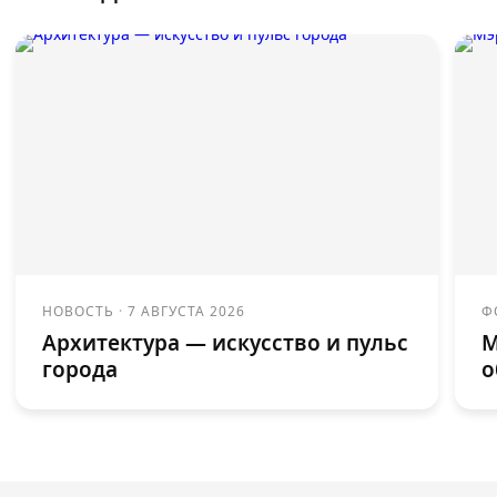
НОВОСТЬ
·
7 АВГУСТА 2026
Ф
Архитектура — искусство и пульс
М
города
о