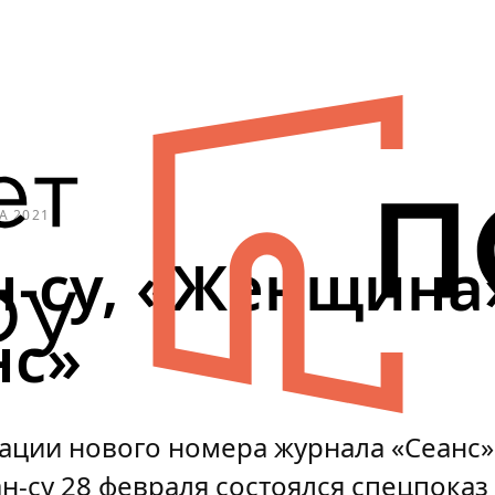
А 2021
н-су, «Женщина
нс»
ации нового номера журнала «Сеанс»
н-су 28 февраля состоялся спецпоказ