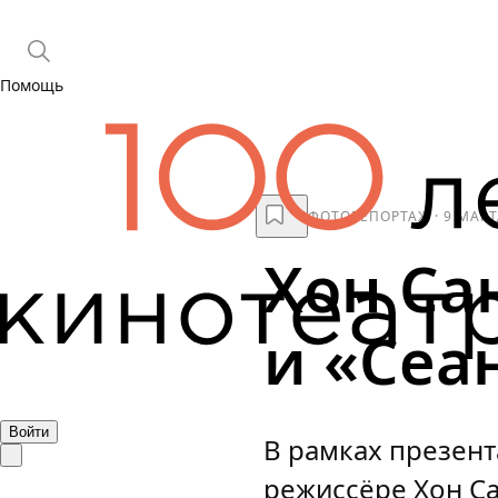
Помощь
ФОТОРЕПОРТАЖ
·
9 МАРТ
Хон Са
и «Сеа
Войти
В рамках презент
режиссёре Хон Са