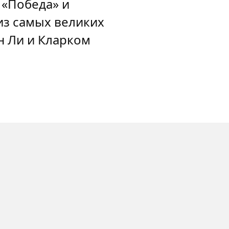
 «Победа» и
из самых великих
н Ли и Кларком