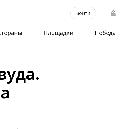
Войти
стораны
Площадки
Победа
вуда.
на