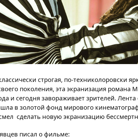
классически строгая, по-техниколоровски яр
воего поколения, эта экранизация романа М
ода и сегодня завораживает зрителей. Лента
шла в золотой фонд мирового кинематографа
смел сделать новую экранизацию бессмертн
явцев писал о фильме: