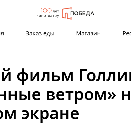
ия
Заказ еды
Магазин
Ре
й фильм Голли
нные ветром» 
м экране