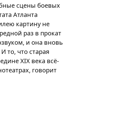
абные сцены боевых
тата Атланта
илею картину не
редной раз в прокат
звуком, и она вновь
И то, что старая
едине XIX века всё-
нотеатрах, говорит