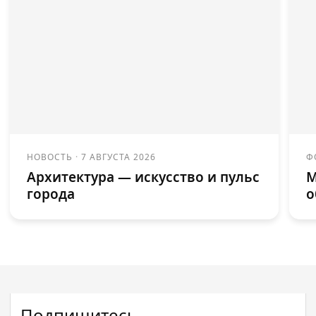
НОВОСТЬ
·
7 АВГУСТА 2026
Ф
Архитектура — искусство и пульс
М
города
о
Подпишитесь