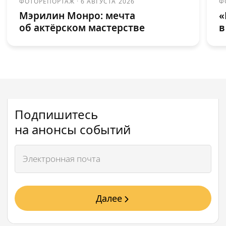
ФОТОРЕПОРТАЖ
·
6 АВГУСТА 2026
Ф
Мэрилин Монро: мечта
«
об актёрском мастерстве
в
Подпишитесь
на анонсы событий
Далее