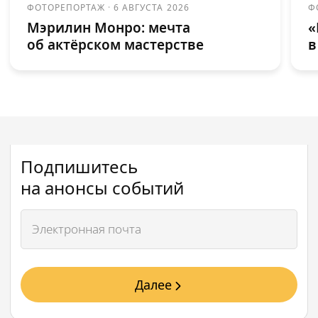
ФОТОРЕПОРТАЖ
·
6 АВГУСТА 2026
Ф
Мэрилин Монро: мечта
«
об актёрском мастерстве
в
Подпишитесь
на анонсы событий
Далее