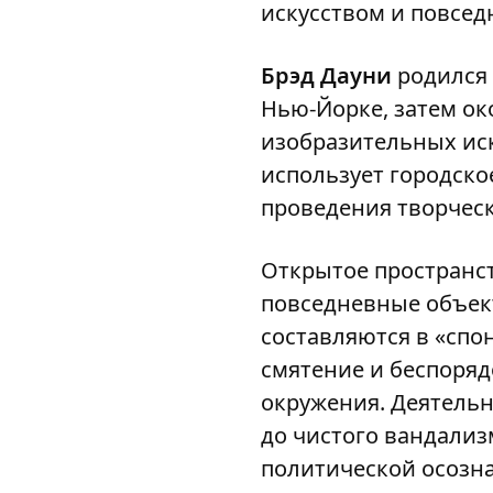
искусством и повсе
Брэд Дауни
родился 
Нью-Йорке, затем ок
изобразительных иск
использует городское
проведения творческ
Открытое пространст
повседневные объект
составляются в «спо
смятение и беспоряд
окружения. Деятельн
до чистого вандализ
политической осозна