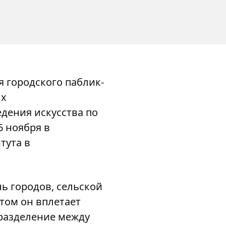
я городского паблик-
ых
дения искусства по
6 ноября в
тута в
ь городов, сельской
этом он вплетает
разделение между