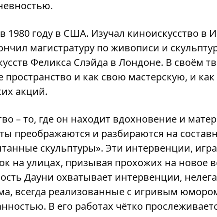
дневностью.
в 1980 году в США. Изучал киноискусство в И
ончил магистратуру по живописи и скульпту
усств Феликса Слэйда в Лондоне. В своём т
 пространство и как свою мастерскую, и как
их акций.
во – то, где он находит вдохновение и мат
ы преображаются и разбираются на составн
нтанные скульптуры». Эти интервенции, иг
ок на улицах, призывая прохожих на новое 
ость Дауни охватывает интервенции, нелег
ма, всегда реализованные с игривым юморо
нностью. В его работах чётко прослеживает