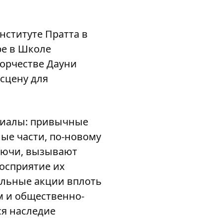
нституте Пратта в
ре в Школе
ворчестве Дауни
 сцену для
ериалы: привычные
ые части, по-новому
раючи, вызывают
восприятие их
альные акции вплоть
м и общественно-
ся наследие