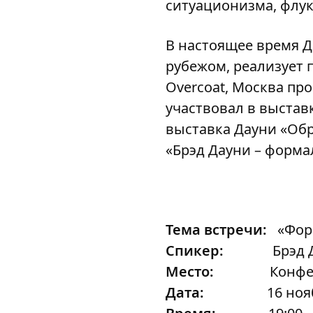
ситуационизма, флук
В настоящее время Д
рубежом, реализует п
Overcoat, Москва про
участвовал в выставк
выставка Дауни «Обр
«Брэд Дауни – формал
Тема встречи:
«Форма
Спикер:
Брэд Да
Место:
Конференц-
Дата:
16 нояб