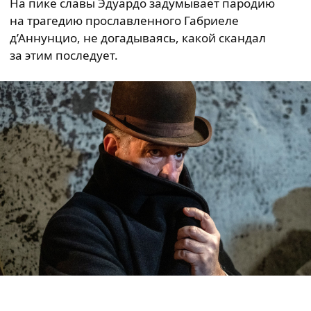
На пике славы Эдуардо задумывает пародию
на трагедию прославленного Габриеле
д’Аннунцио, не догадываясь, какой скандал
за этим последует.