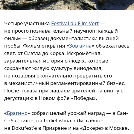
Четыре участника
Festival du Film Vert
—
не просто познавательный научпоп: каждый
фильм — образец документалистики высшей
пробы. Фильм открытия «
Зов вина
» объехал весь
свет, от Сиэтла до Корка. Искромётная,
заразительная история о людях, которые
сохраняют живую культуру виноделия,
не позволяя окончательно превратить его
в механистичный регламентированный бизнес.
После показа приглашаем зрителей на винную
дегустацию в Новом фойе «Победы».
«
Брагино
» собрал целый урожай наград — в Сан-
Себастьяне, на IndieLisboa в Лиссабоне,
на Dokufest’е в Призрене и на «Докере» в Москве.