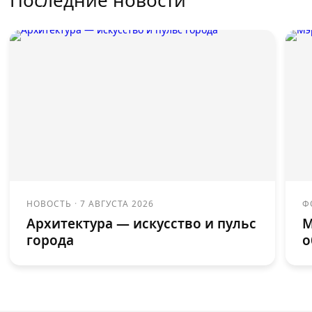
Последние новости
НОВОСТЬ
·
7 АВГУСТА 2026
Ф
Архитектура — искусство и пульс
М
города
о