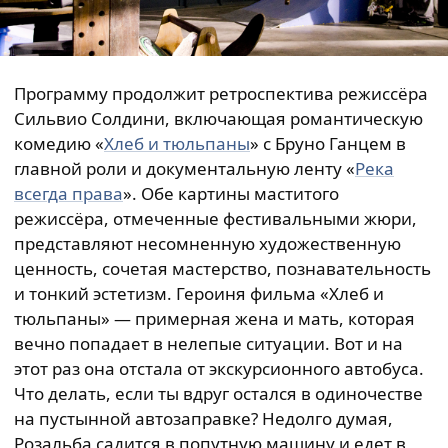
Программу продолжит ретроспектива режиссёра
Сильвио Солдини, включающая романтическую
комедию «
Хлеб и тюльпаны
» с Бруно Ганцем в
главной роли и документальную ленту «
Река
всегда права
». Обе картины маститого
режиссёра, отмеченные фестивальными жюри,
представляют несомненную художественную
ценность, сочетая мастерство, познавательность
и тонкий эстетизм. Героиня фильма «Хлеб и
тюльпаны» — примерная жена и мать, которая
вечно попадает в нелепые ситуации. Вот и на
этот раз она отстала от экскурсионного автобуса.
Что делать, если ты вдруг остался в одиночестве
на пустынной автозаправке? Недолго думая,
Розальба садится в попутную машину и едет в