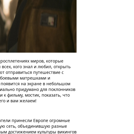
итросплетениях миров, которые
всех, кого знал и любил, открыть
ют отправиться путешествие с
 боевыми матрешками и
 появится на экране в небольшом
циально придумано для поклонников
 к фильму, мостик, показать, что
его и вам желаем!
ватели принесли Европе огромные
ную сеть, объединившую разные
ным достижением культуры викингов