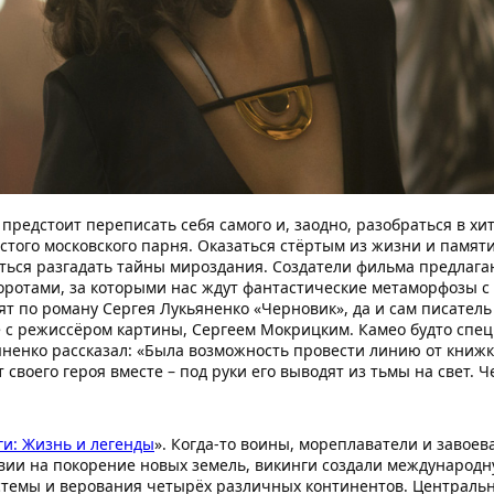
ю предстоит переписать себя самого и, заодно, разобраться в х
того московского парня. Оказаться стёртым из жизни и памяти 
ться разгадать тайны мироздания. Создатели фильма предлага
отами, за которыми нас ждут фантастические метаморфозы с
т по роману Сергея Лукьяненко «Черновик», да и сам писатель
те с режиссёром картины, Сергеем Мокрицким. Камео будто спе
ненко рассказал: «Была возможность провести линию от книжки
своего героя вместе – под руки его выводят из тьмы на свет. Ч
ги: Жизнь и легенды
». Когда-то воины, мореплаватели и завое
вии на покорение новых земель, викинги создали международ
истемы и верования четырёх различных континентов. Централь