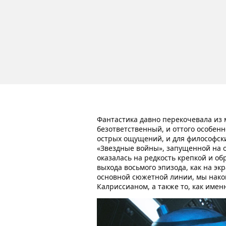
Фантастика давно перекочевала из 
безответственный, и оттого особен
острых ощущений, и для философски
«Звездные войны», запущенной на 
оказалась на редкость крепкой и об
выхода восьмого эпизода, как на эк
основной сюжетной линии, мы након
Калриссианом, а также то, как име