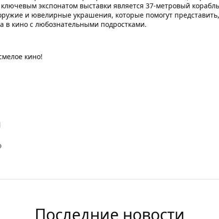
и ключевым экспонатом выставки является 37-метровый корабль,
оружие и ювелирные украшения, которые помогут представить,
да в кино с любознательными подростками.
смелое кино!
й
Последние новости