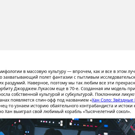
мифологии в массовую культуру — впрочем, как и все в этом л
но захватывающий полет фантазии с пытливым исследовательски
х раздумий. Наверное, поэтому мы так любим все эти прекрас
орбиту Джорджем Лукасом еще в 70-е. Созданная им модель пр
росла собственной культурой и субкультурой. Поклонники лику
ранах появляется спин-офф под названием «
Хан Соло: Звёздные
ец-то узнаем историю обаятельного контрабандиста и истоки е
нно Хан выиграл свой любимый корабль «Тысячелетний сокол».