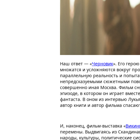
Наш ответ — «
Черновик
». Его геро
множатся и усложняются вокруг прос
параллельную реальность и попыта
непредсказуемыми сюжетными повор
совершенно иная Москва. Фильм сня
эпизоде, в котором он играет вмес
фантаста. В оном из интервью Лукья
автор книги и автор фильма спасают 
И, наконец, фильм-выставка «
Викин
перемены. Выдвигаясь из Скандина
народы, культуры, политические с