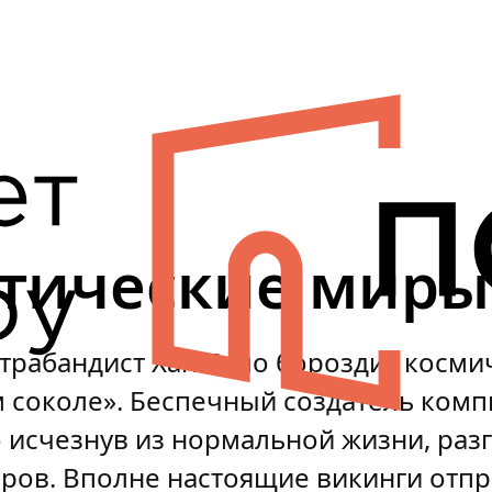
тические миры
трабандист Хан Соло бороздит косми
м соколе». Беспечный создатель ком
 исчезнув из нормальной жизни, раз
ров. Вполне настоящие викинги отпр