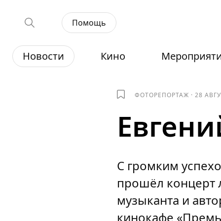
Помощь
Новости
Кино
Мероприят
ФОТОРЕПОРТАЖ
·
28 АВГ
Евгени
С громким успех
прошёл концерт л
музыканта и авто
кинокафе «Премь