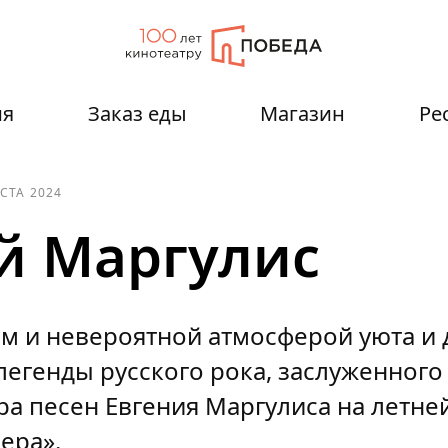
ия
Заказ еды
Магазин
Ре
УСТА 2024
й Маргулис
ом и невероятной атмосферой уюта и
егенды русского рока, заслуженного 
ра песен Евгения Маргулиса на летне
ера».