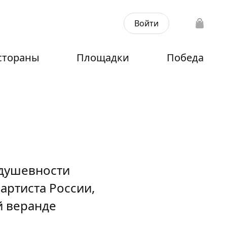
Войти
стораны
Площадки
Победа
 душевности
артиста России,
й веранде