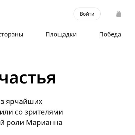
Войти
стораны
Площадки
Победа
счастья
из ярчайших
дили со зрителями
ой роли Марианна