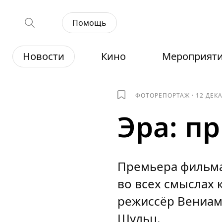
Помощь
Новости
Кино
Мероприят
ФОТОРЕПОРТАЖ
·
12 ДЕК
Эра: п
Премьера фильма 
во всех смыслах 
режиссёр Вениам
Шульц.