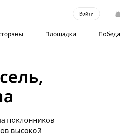
Войти
стораны
Площадки
Победа
сель,
na
ла поклонников
тов высокой