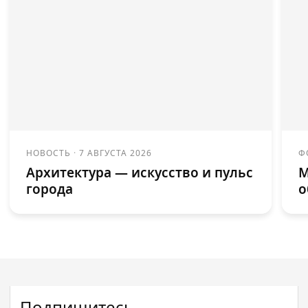
НОВОСТЬ
·
7 АВГУСТА 2026
Ф
Архитектура — искусство и пульс
М
города
о
Подпишитесь