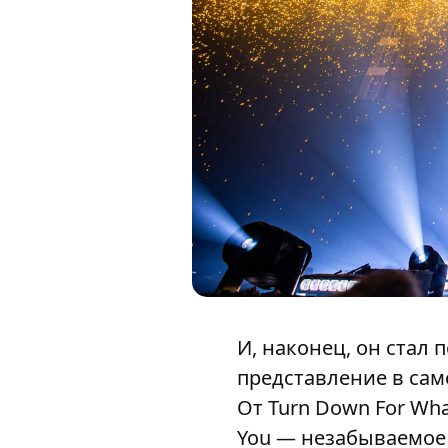
И, наконец, он ста
представление в сам
От Turn Down For What
You — незабываемое