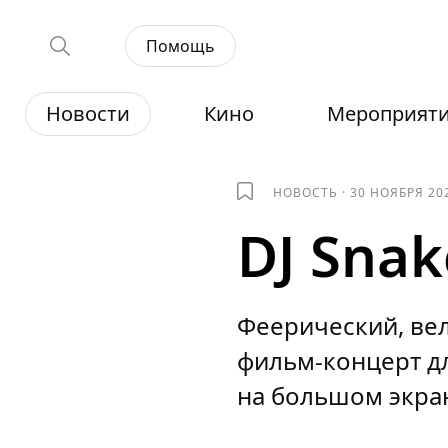
Помощь
Новости
Кино
Мероприят
НОВОСТЬ
·
30 НОЯБРЯ 20
DJ Sna
Феерический, ве
фильм-концерт д
на большом экран