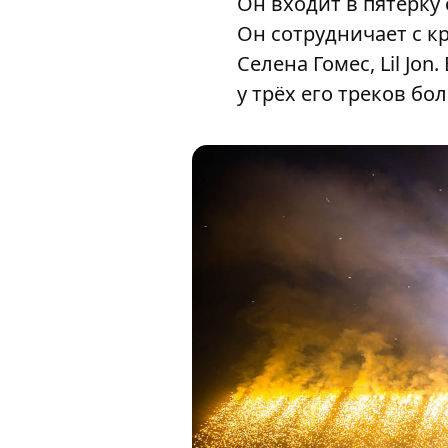
Он входит в пятёрку
Он сотрудничает с к
Селена Гомес, Lil Jo
у трёх его треков бо