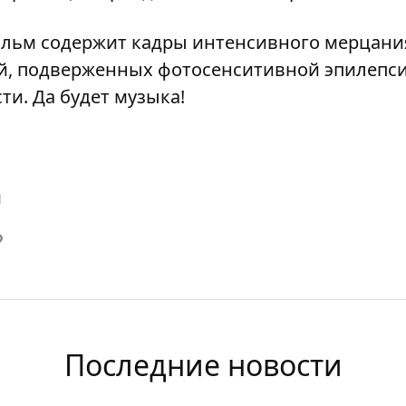
льм содержит кадры интенсивного мерцания
ей, подверженных фотосенситивной эпилепс
ти. Да будет музыка!
й
Последние новости