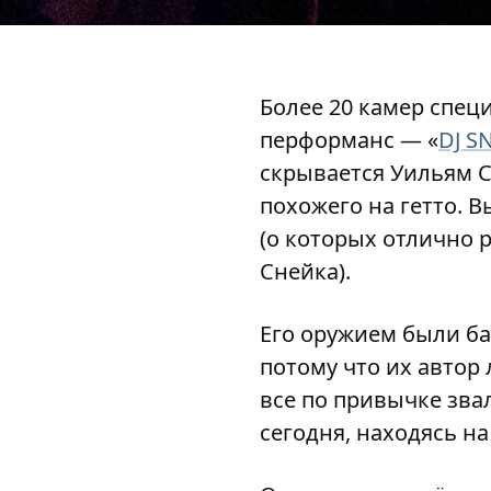
Более 20 камер спец
перформанс — «
DJ S
скрывается Уильям С
похожего на гетто. 
(о которых отлично 
Снейка).
Его оружием были ба
потому что их автор
все по привычке зва
сегодня, находясь н