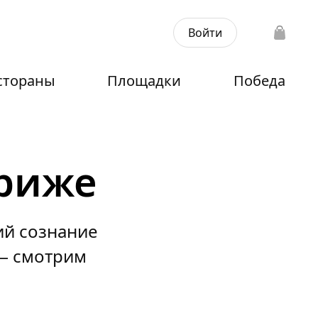
Войти
стораны
Площадки
Победа
ариже
й сознание
 — смотрим