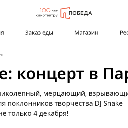
ия
Заказ еды
Магазин
Ре
20
ke: концерт в П
ликолепный, мерцающий, взрывающи
ля поклонников творчества DJ Snake
е только 4 декабря!