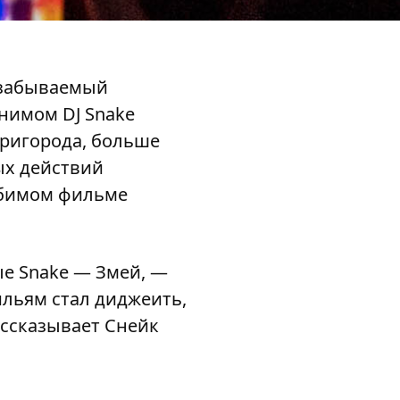
незабываемый
онимом DJ Snake
пригорода, больше
ых действий
любимом фильме
ые Snake — Змей, —
ильям стал диджеить,
ассказывает Снейк