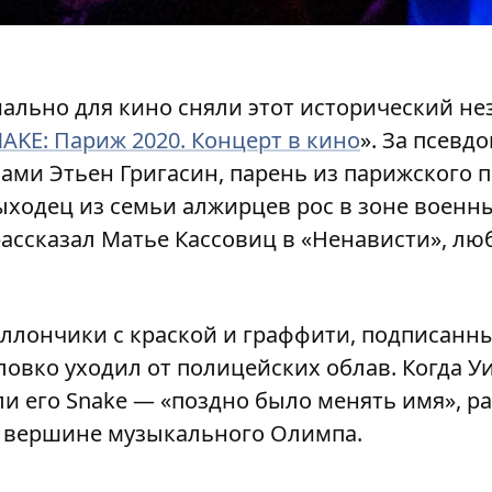
иально для кино сняли этот исторический 
NAKE: Париж 2020. Концерт в кино
». За псевд
ами Этьен Григасин, парень из парижского 
Выходец из семьи алжирцев рос в зоне военн
рассказал Матье Кассовиц в «Ненависти», 
ллончики с краской и граффити, подписанн
 ловко уходил от полицейских облав. Когда У
ли его Snake — «поздно было менять имя», р
а вершине музыкального Олимпа.