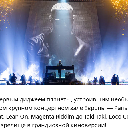
л первым диджеем планеты, устроившим нео
ом крупном концертном зале Европы — Paris 
, Lean On, Magenta Riddim до Taki Taki, Loco C
 зрелище в грандиозной киноверсии!