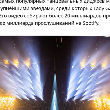
 самых популярных танцевальных диджеев м
рупнейшими звёздами, среди которых Lady G
n. Его видео собирают более 20 миллиардов п
лее миллиарда прослушиваний на Spotify.