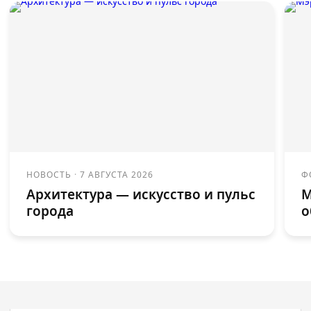
НОВОСТЬ
·
7 АВГУСТА 2026
Ф
Архитектура — искусство и пульс
М
города
о