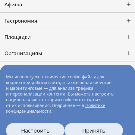
Афиша
Гастрономия
Площадки
Организациям
Победа
Мы используем технические cookie-файлы для
корректной работы сайта, а также аналитические
и маркетинговые — для анализа трафика
Символ культурной жизни и лучшее место досуга в самом сердце
и персонализации контента. Вы можете настроить
Новосибирска.
Контакты и время работы
опциональные категории cookie и отказаться
от их использования. Подробнее — в
Политике
Cookie-файлы
конфиденциальности
.
© 2026 Центр культуры и отдыха «Победа». Все права защищены
Помощь и обратная связь
·
Пользовательское
Настроить
Принять
соглашение
·
Политика конфиденциальности