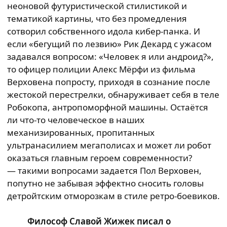
неоновой футуристической стилистикой и
тематикой картины, что без промедления
сотворил собственного идола кибер-панка. И
если «бегущий по лезвию» Рик Декард с ужасом
задавался вопросом: «Человек я или андроид?»,
то офицер полиции Алекс Мёрфи из фильма
Верховена попросту, приходя в сознание после
жестокой перестрелки, обнаруживает себя в теле
Робокопа, антропоморфной машины. Остаётся
ли что-то человеческое в наших
механизированных, пропитанных
ультранасилием мегаполисах и может ли робот
оказаться главным героем современности?
— такими вопросами задается Пол Верховен,
попутно не забывая эффектно сносить головы
детройтским отморозкам в стиле ретро-боевиков.
Философ Славой Жижек писал о