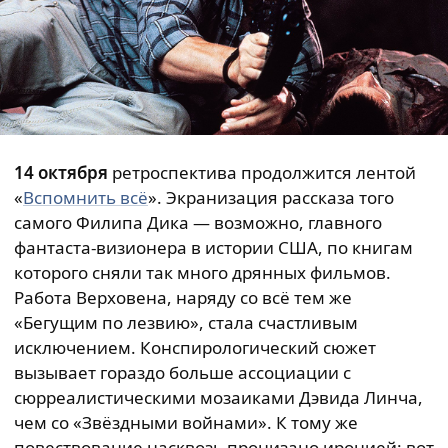
14 октября
ретроспектива продолжится лентой
«
Вспомнить всё
». Экранизация рассказа того
самого Филипа Дика — возможно, главного
фантаста-визионера в истории США, по книгам
которого сняли так много дрянных фильмов.
Работа Верховена, наряду со всё тем же
«Бегущим по лезвию», стала счастливым
исключением. Конспирологический сюжет
вызывает гораздо больше ассоциации с
сюрреалистическими мозаиками Дэвида Линча,
чем со «Звёздными войнами». К тому же
повествование насквозь пронизано иронией: вот