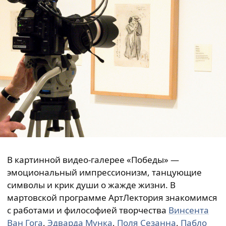
В картинной видео-галерее «Победы» —
эмоциональный импрессионизм, танцующие
символы и крик души о жажде жизни. В
мартовской программе АртЛектория знакомимся
с работами и философией творчества
Винсента
Ван Гога
,
Эдварда Мунка
,
Поля Сезанна
,
Пабло