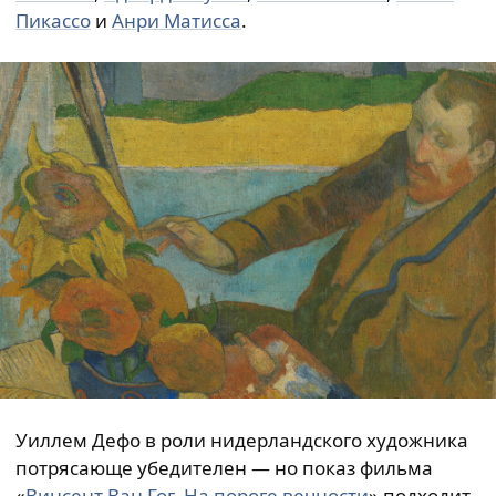
Пикассо
и
Анри Матисса
.
Уиллем Дефо в роли нидерландского художника
потрясающе убедителен — но показ фильма
«
Винсент Ван Гог. На пороге вечности
» подходит