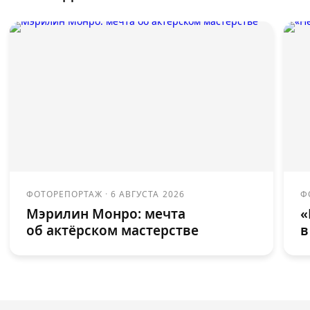
ФОТОРЕПОРТАЖ
·
6 АВГУСТА 2026
Ф
Мэрилин Монро: мечта
«
об актёрском мастерстве
в