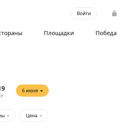
Войти
стораны
Площадки
Победа
а
19
6 июня
СР
ры
Цена