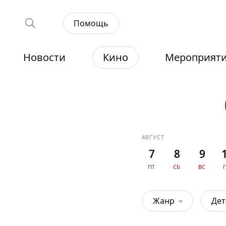
Помощь
Новости
Кино
Мероприят
АВГУСТ
7
8
9
ПТ
СБ
ВС
Жанр
Де