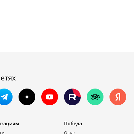
сетях
изациям
Победа
уги
О нас