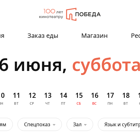
ия
Заказ еды
Магазин
Ре
6 июня,
суббот
10
11
12
13
14
15
16
17
18
ПН
ВТ
СР
ЧТ
ПТ
СБ
ВС
ПН
ВТ
тям
Спецпоказ
Зал
Язык и субтит