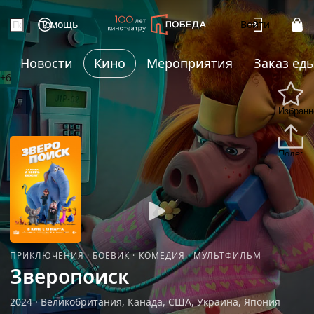
Помощь
Войти
Новости
Кино
Мероприятия
Заказ ед
+6
Избранн
Подели
ПРИКЛЮЧЕНИЯ
·
БОЕВИК
·
КОМЕДИЯ
·
МУЛЬТФИЛЬМ
Зверопоиск
2024
·
Великобритания, Канада, США, Украина, Япония