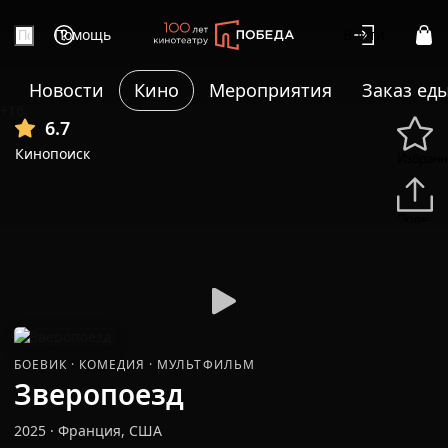
Помощь
Войти
Новости
Кино
Мероприятия
Заказ ед
+16
6.7
Кинопоиск
Избранн
Подели
БОЕВИК
·
КОМЕДИЯ
·
МУЛЬТФИЛЬМ
Зверопоезд
2025
·
Франция, США