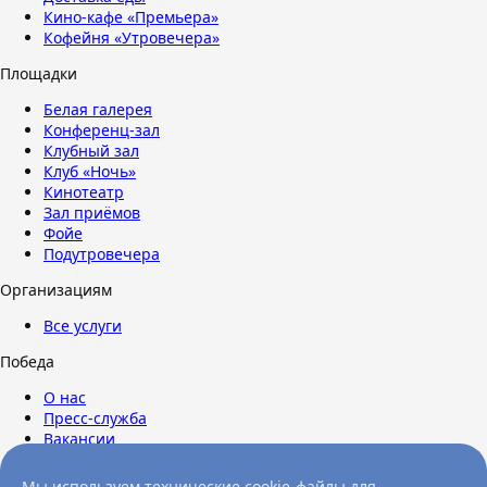
Кино-кафе «Премьера»
Кофейня «Утровечера»
Площадки
Белая галерея
Конференц-зал
Клубный зал
Клуб «Ночь»
Кинотеатр
Зал приёмов
Фойе
Подутровечера
Организациям
Все услуги
Победа
О нас
Пресс-служба
Вакансии
Контакты
Личный кабинет
Мы используем технические cookie-файлы для