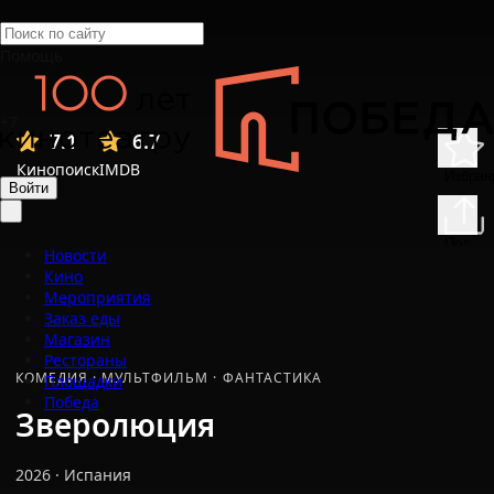
Помощь
+7
7.1
6.7
Кинопоиск
IMDB
Избран
Войти
Подели
Новости
Кино
Мероприятия
Заказ еды
Магазин
Рестораны
КОМЕДИЯ
·
МУЛЬТФИЛЬМ
·
ФАНТАСТИКА
Площадки
Победа
Зверолюция
2026
·
Испания