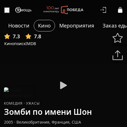
Помощь
Войти
Новости
Кино
Мероприятия
Заказ ед
+10
7.3
7.8
Кинопоиск
IMDB
Избранн
Подели
КОМЕДИЯ
·
УЖАСЫ
Зомби по имени Шон
2005
·
Великобритания, Франция, США