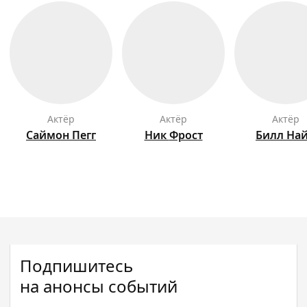
актёр
актёр
актёр
Саймон
Пегг
Ник
Фрост
Билл
На
Подпишитесь
на анонсы событий