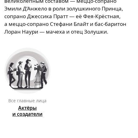
великолепным составом — меццо-сопрано
Эмили Д’Анжело в роли золушкиного Принца,
сопрано Джессика Пратт — её Фея-Крёстная,
а меццо-сопрано Стефани Блайт и бас-баритон
Лоран Наури — мачеха и отец Золушки.
Все главные лица
Актёры
и создатели