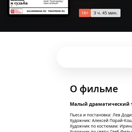
16+
3 ч. 45 мин.
О фильме
Малый драматический те
Пьеса и постановка: Лев Дод
Художник: Алексей Порай-Ко
Художник по костюмам: Ирин
Художник по свету: Глеб Фил