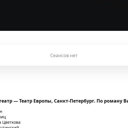
Сеансов нет
атр — Театр Европы, Санкт-Петербург. По роману В
ин
шиц
а Цветкова
ьштинский