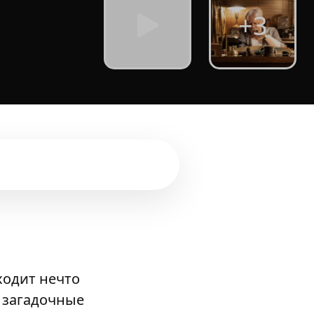
+3
ходит нечто
я загадочные