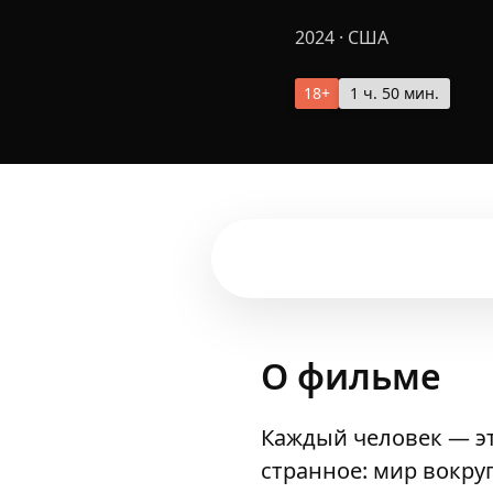
2024
·
США
18+
1 ч. 50 мин.
О фильме
Каждый человек — эт
странное: мир вокру