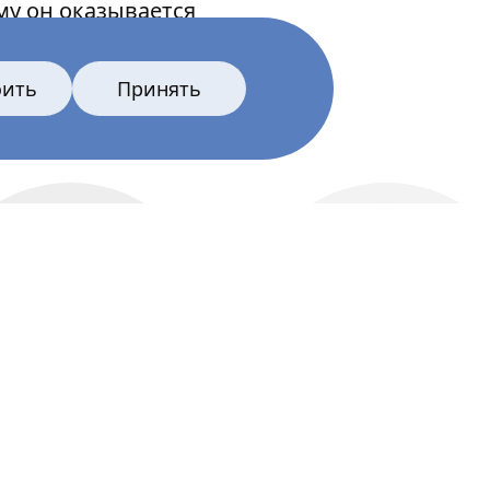
му он оказывается
оить
Принять
актёр
Все главные лица