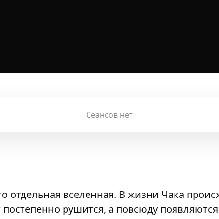
Сеансов нет
о отдельная вселенная. В жизни Чака проис
г постепенно рушится, а повсюду появляютс