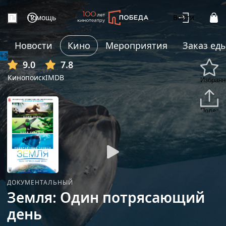
Помощь
Войти
Новости
Кино
Мероприятия
Заказ ед
+3
9.0
7.8
Кинопоиск
IMDB
Избранн
Подели
ДОКУМЕНТАЛЬНЫЙ
Земля: Один потрясающий
день