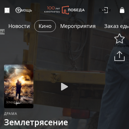
Помощь
Войти
Новости
Кино
Мероприятия
Заказ ед
+4
Избранн
Подели
ДРАМА
Землетрясение