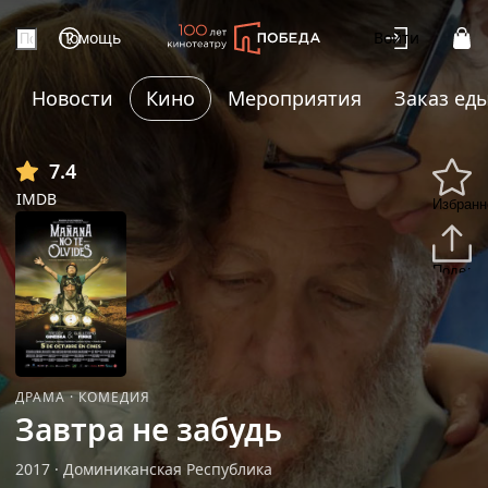
Помощь
Войти
Новости
Кино
Мероприятия
Заказ ед
7.4
IMDB
Избранн
Подели
ДРАМА
·
КОМЕДИЯ
Завтра не забудь
2017
·
Доминиканская Республика