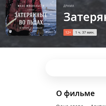
ДРАМА
Затеря
12+
1 ч. 37 мин.
О фильме