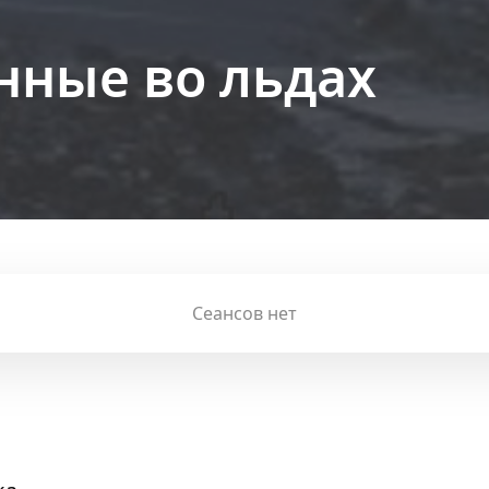
нные во льдах
Сеансов нет