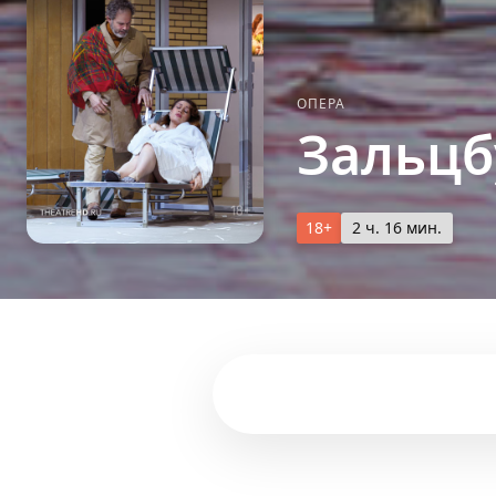
ОПЕРА
Зальцб
18+
2 ч. 16 мин.