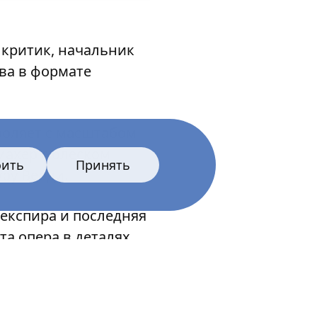
 критик, начальник
ва в формате
воляет с масштабом
махер с блеском
оить
Принять
ру Верди.
експира и последняя
та опера в деталях