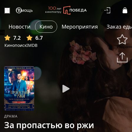
Помощь
Войти
Новости
Кино
Мероприятия
Заказ ед
+6
7.2
6.7
Кинопоиск
IMDB
Избранн
Подели
ДРАМА
За пропастью во ржи