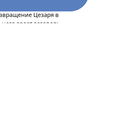
звращение Цезаря в
него зреет заговор;
ых гуляний по
; а также на
ся во время