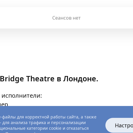
Сеансов нет
Bridge Theatre в Лондоне.
 исполнители:
дер
вид Моррисси
-файлы для корректной работы сайта, а также
 для анализа трафика и персонализации
Настр
циональные категории cookie и отказаться
эйрли