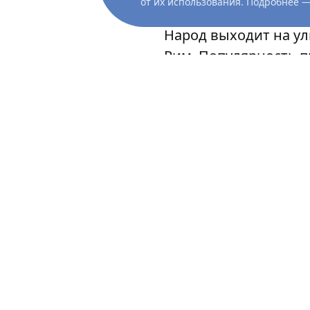
от их использования. Подробнее 
Народ выходит на у
Рим. Популярность п
после убийства Цеза
Постановка Николаса
случаю возвращения Ц
похороны диктатора 
поминальных обрядо