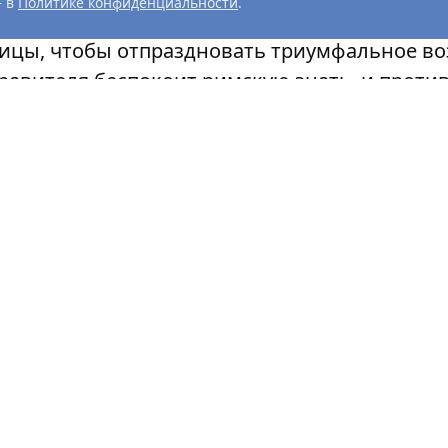
— в
Политике конфиденциальности
.
лицы, чтобы отпраздновать триумфальное во
равителя беспокоит римскую знать, и против 
ря в Риме разгорается гражданская война.
 Хайтнера переносит зрителя в гущу народн
езаря; в Сенат, где происходит его убийство
— и погружает его в хаос, разворачивающий
в.