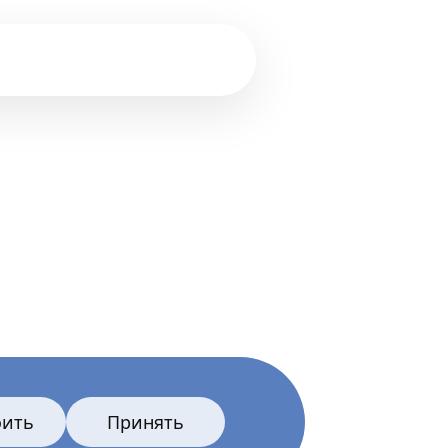
оить
Принять