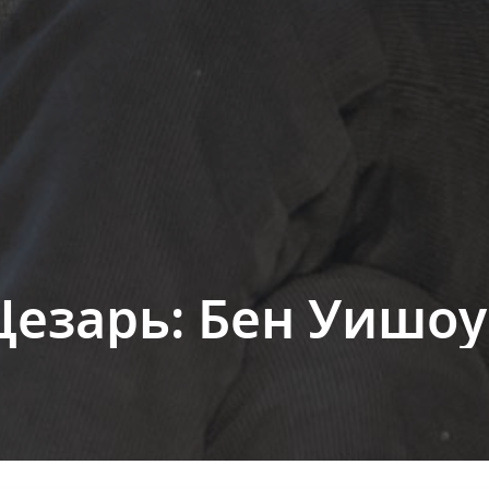
езарь: Бен Уишоу