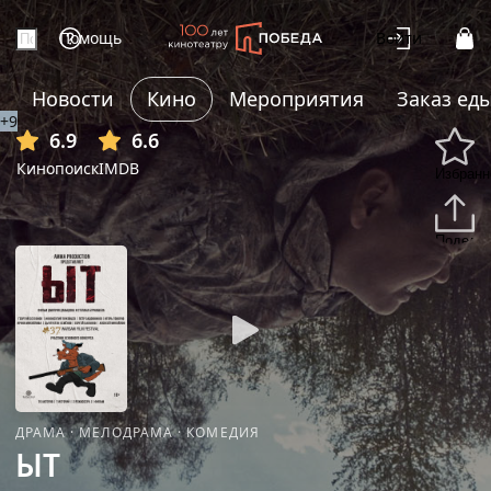
Помощь
Войти
Новости
Кино
Мероприятия
Заказ ед
+9
6.9
6.6
Кинопоиск
IMDB
Избранн
Подели
ДРАМА
·
МЕЛОДРАМА
·
КОМЕДИЯ
ЫТ