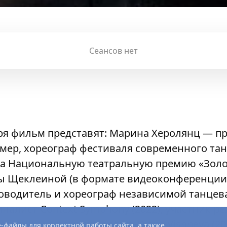
Сеансов нет
ря фильм представят: Марина Херолянц — п
ер, хореограф фестиваля современного танц
на Национальную театральную премию «Золот
ны Щеклеиной (в формате видеоконференции
оводитель и хореограф независимой танце
иналист Context Symphony (2022), участник р
актики» в рамках Context. Diana Vishneva (2
-файлы для корректной работы сайта, а также