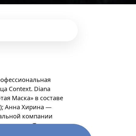
рофессиональная
а Context. Diana
ая Маска» в составе
); Анна Хирина —
вальной компании
езиденции «Танец.
023), номинант