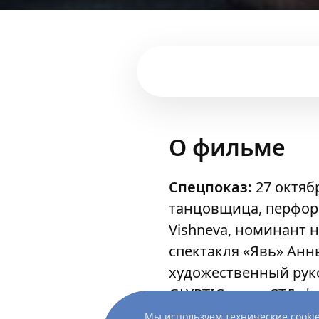
О фильме
Спецпоказ:
27 октяб
танцовщица, перформ
Vishneva, номинант 
спектакля «Явь» Ан
художественный рук
GLYPTIC, член СТД, ф
Музыка и звуковые пр
Мы используем технические cookie