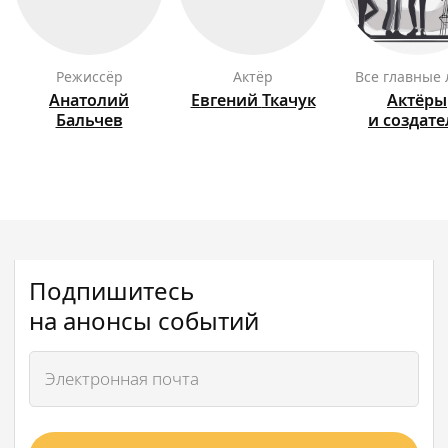
режиссёр
актёр
Все главные
Анатолий
Евгений
Ткачук
Актёры
Бальчев
и создат
Подпишитесь
на анонсы событий