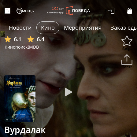
Помощь
Войти
Новости
Кино
Мероприятия
Заказ ед
+6
6.1
6.4
Кинопоиск
IMDB
Избранн
Подели
Вурдалак