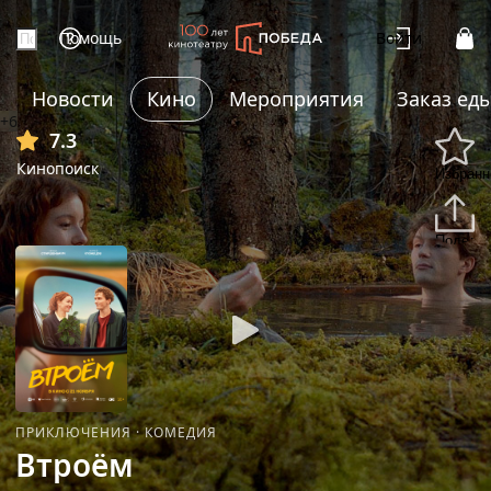
Помощь
Войти
Новости
Кино
Мероприятия
Заказ ед
+6
7.3
Кинопоиск
Избранн
Подели
ПРИКЛЮЧЕНИЯ
·
КОМЕДИЯ
Втроём