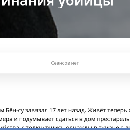
минания убийцы
Сеансов нет
 Бён-су завязал 17 лет назад. Живёт теперь
ера и подумывает сдаться в дом престарелых
ийства. Столкнувшись однажды в тумане с 