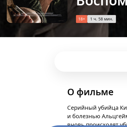
Воспо
18+
1 ч. 58 мин.
О фильме
Серийный убийца Ким
и болезнью Альцгейм
вновь происходят уб