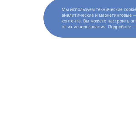
Бён-су замечает кров
Мы используем технические cookie
такой же холодный в
аналитические и маркетинговые —
контента. Вы можете настроить оп
от их использования. Подробнее 