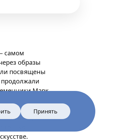
— самом
через образы
были посвящены
й продолжали
ременники Марк
оить
Принять
а была определяющей
е только
скусстве.