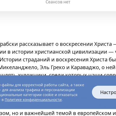
Сеансов нет
рабски рассказывает о воскресении Христа 
ии в истории христианской цивилизации — 
 Истории страданий и воскресения Христа 
икеланджело, Эль Греко и Караваджо, о не
шлять художники, среди которых наши сов
лор-Вуд.
-файлы для корректной работы сайта, а также
 для анализа трафика и персонализации
Настр
циональные категории cookie и отказаться
история жизни, смерти и воскресения Христ
— в
Политике конфиденциальности
.
ивилизации. Весть о воскресении являлась н
зом, но и важнейшей темой в европейском и