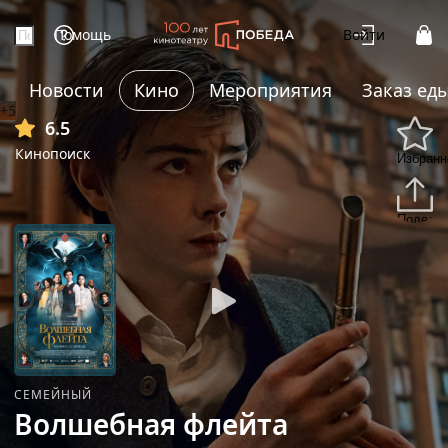
Помощь
Войти
Новости
Кино
Мероприятия
Заказ ед
+5
6.5
Кинопоиск
Избранн
Подели
СЕМЕЙНЫЙ
Волшебная флейта