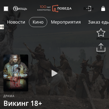
Помощь
Войти
Новости
Кино
Мероприятия
Заказ ед
+8
Избранн
Подели
ДРАМА
Викинг 18+