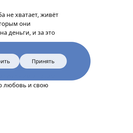
а не хватает, живёт
оторым они
а деньги, и за это
дполагая, что теперь
оить
Принять
 то от местных
м похожим и таким
ою любовь и свою