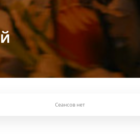
ий
Сеансов нет