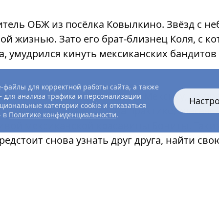
тель ОБЖ из посёлка Ковылкино. Звёзд с неб
ой жизнью. Зато его брат-близнец Коля, с к
а, умудрился кинуть мексиканских бандитов н
-файлы для корректной работы сайта, а также
равляется навестить брата в Мексику, не пре
 для анализа трафика и персонализации
Настр
циональные категории cookie и отказаться
нить все знания в ОБЖ на практике, спасаясь
— в
Политике конфиденциальности
.
нивой мексиканской красавицы Бониты. Таки
едстоит снова узнать друг друга, найти св